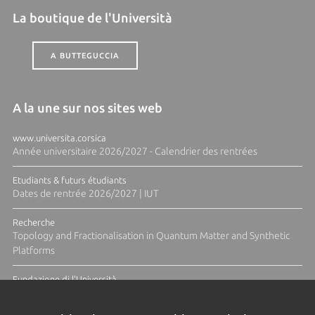
La boutique de l'Università
A BUTTEGUCCIA
A la une sur nos sites web
www.universita.corsica
Année universitaire 2026/2027 - Calendrier des rentrées
Etudiants & futurs étudiants
Dates de rentrée 2026/2027 | IUT
Recherche
Topology and Fractionalisation in Quantum Matter and Synthetic
Platforms
Fundazione di l'Università
Résidence Ange Tomasi "Lagune and Zeste" avec la photographe
Diane Moulenc